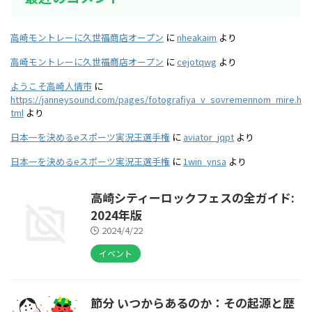
高崎モントレーに久世福商店オープン
に
nheakaim
より
高崎モントレーに久世福商店オープン
に
cejotqwg
より
ようこそ高崎人情市
に
https://janneysound.com/pages/fotografiya_v_sovremennom_mire.h
tml
より
日本一を決めるeスポーツ実況王選手権
に
aviator_jqpt
より
日本一を決めるeスポーツ実況王選手権
に
1win_ynsa
より
高崎シティーロックフェスの全ガイド:
2024年版
2024/4/22
イベント
節分 いつからあるのか：その起源と歴