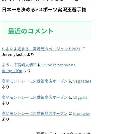
日本一を決めるeスポーツ実況王選手権
最近のコメント
いよいよ始まる｜高崎光のページェント2023
に
Jeremyfaubs
より
ようこそ高崎人情市
に
Vivod iz zapoya na
domy_ftOn
より
高崎モントレーに久世福商店オープン
に
Vegastars
より
高崎モントレーに久世福商店オープン
に
lxfgpala
より
高崎モントレーに久世福商店オープン
に
krqnqylw
より
高崎シティーロックフェスの