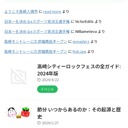
ようこそ高崎人情市
に
read more
より
日本一を決めるeスポーツ実況王選手権
に
VictorEdits
より
日本一を決めるeスポーツ実況王選手権
に
Williameteva
より
高崎モントレーに久世福商店オープン
に
wvnadgrz
より
高崎モントレーに久世福商店オープン
に
RobJaw
より
高崎シティーロックフェスの全ガイド:
2024年版
2024/4/22
イベント
節分 いつからあるのか：その起源と歴
史
2024/1/27