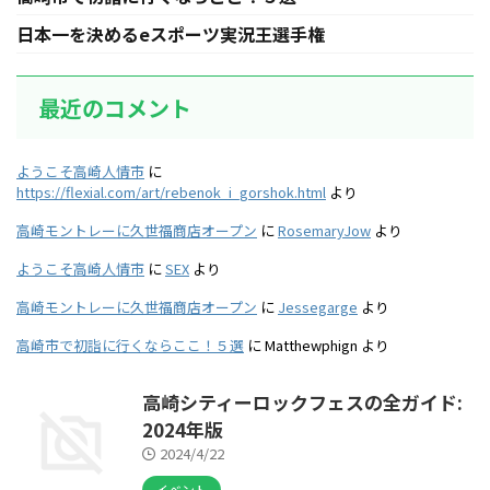
日本一を決めるeスポーツ実況王選手権
最近のコメント
ようこそ高崎人情市
に
https://flexial.com/art/rebenok_i_gorshok.html
より
高崎モントレーに久世福商店オープン
に
RosemaryJow
より
ようこそ高崎人情市
に
SEX
より
高崎モントレーに久世福商店オープン
に
Jessegarge
より
高崎市で初詣に行くならここ！５選
に
Matthewphign
より
高崎シティーロックフェスの全ガイド:
2024年版
2024/4/22
イベント